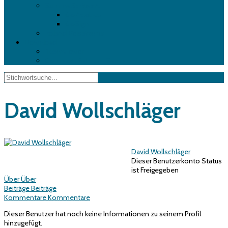
Summa Software
GoProduce
GoSign
Roland VersaWorks
Download
Teamviewer
Complott Rakete – Sample File
David Wollschläger
David Wollschläger
Dieser Benutzerkonto Status
ist Freigegeben
Über
Über
Beiträge
Beiträge
Kommentare
Kommentare
Dieser Benutzer hat noch keine Informationen zu seinem Profil
hinzugefügt.