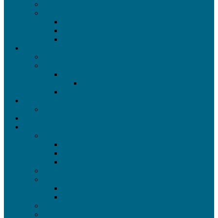
Jetrix
Roland
LEF
SG/SG2-Serie
VG/VG2-Serie
Cutter
Roland GR
Summa
F-Serie
Materialien
S-Class
Laminator
Kala
Bubblefree
Software
Betriebssystem
Linux OS
Mac OS
Windows OS
Caldera
Epson Software
Epson Dashboard
Epson EdgePrint
Onyx
SAI