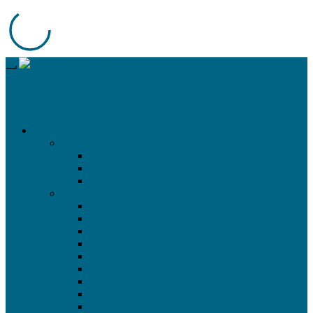
LFP-Knowledgebase
Alles wissenswerte über HP, Epson, Roland, Summa uvm.
Drucker
Epson
SureColor 40/60/80600
SureColor F-Serie
SureColor P-Serie
HP
FB 5X0 & 7X0
Latex 3XX & 5X0
Latex 700(W)/800(W)
Latex 1500
Latex 3X00
Latex R-Serie
Stitch 300 & 500
Stitch 1000
Z-Serie