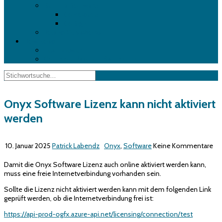
Summa Software
GoProduce
GoSign
Roland VersaWorks
Download
Teamviewer
Complott Rakete – Sample File
Onyx Software Lizenz kann nicht aktiviert
werden
10. Januar 2025
Patrick Labendz
Onyx
,
Software
Keine Kommentare
Damit die Onyx Software Lizenz auch online aktiviert werden kann,
muss eine freie Internetverbindung vorhanden sein.
Sollte die Lizenz nicht aktiviert werden kann mit dem folgenden Link
geprüft werden, ob die Internetverbindung frei ist:
https://api-prod-ogfx.azure-api.net/licensing/connection/test