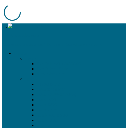
LFP-Knowledgebase
Alles wissenswerte über HP, Epson, Roland, Summa uvm.
Drucker
Epson
SureColor 40/60/80600
SureColor F-Serie
SureColor P-Serie
HP
FB 5X0 & 7X0
Latex 3XX & 5X0
Latex 700(W)/800(W)
Latex 1500
Latex 3X00
Latex R-Serie
Stitch 300 & 500
Stitch 1000
Z-Serie