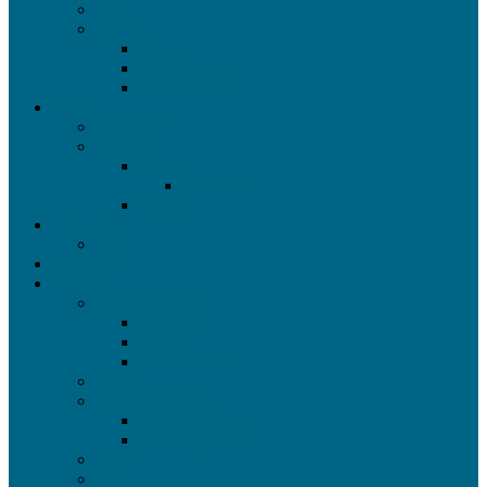
Jetrix
Roland
LEF
SG/SG2-Serie
VG/VG2-Serie
Cutter
Roland GR
Summa
F-Serie
Materialien
S-Class
Laminator
Kala
Bubblefree
Software
Betriebssystem
Linux OS
Mac OS
Windows OS
Caldera
Epson Software
Epson Dashboard
Epson EdgePrint
Onyx
SAI