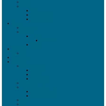
Jetrix
Roland
LEF
SG/SG2-Serie
VG/VG2-Serie
Cutter
Roland GR
Summa
F-Serie
Materialien
S-Class
Laminator
Kala
Bubblefree
Software
Betriebssystem
Linux OS
Mac OS
Windows OS
Caldera
Epson Software
Epson Dashboard
Epson EdgePrint
Onyx
SAI