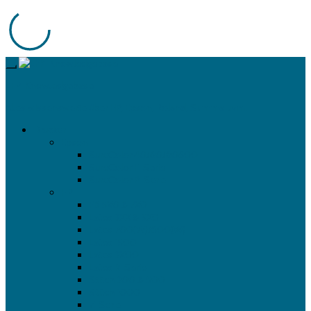
LFP-Knowledgebase
Alles wissenswerte über HP, Epson, Roland, Summa uvm.
Drucker
Epson
SureColor 40/60/80600
SureColor F-Serie
SureColor P-Serie
HP
FB 5X0 & 7X0
Latex 3XX & 5X0
Latex 700(W)/800(W)
Latex 1500
Latex 3X00
Latex R-Serie
Stitch 300 & 500
Stitch 1000
Z-Serie