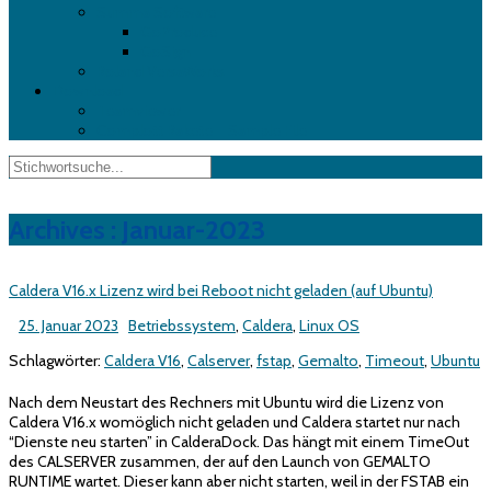
Summa Software
GoProduce
GoSign
Roland VersaWorks
Download
Teamviewer
Complott Rakete – Sample File
Archives : Januar-2023
Caldera V16.x Lizenz wird bei Reboot nicht geladen (auf Ubuntu)
25. Januar 2023
Betriebssystem
,
Caldera
,
Linux OS
Schlagwörter:
Caldera V16
,
Calserver
,
fstap
,
Gemalto
,
Timeout
,
Ubuntu
Nach dem Neustart des Rechners mit Ubuntu wird die Lizenz von
Caldera V16.x womöglich nicht geladen und Caldera startet nur nach
“Dienste neu starten” in CalderaDock. Das hängt mit einem TimeOut
des CALSERVER zusammen, der auf den Launch von GEMALTO
RUNTIME wartet. Dieser kann aber nicht starten, weil in der FSTAB ein