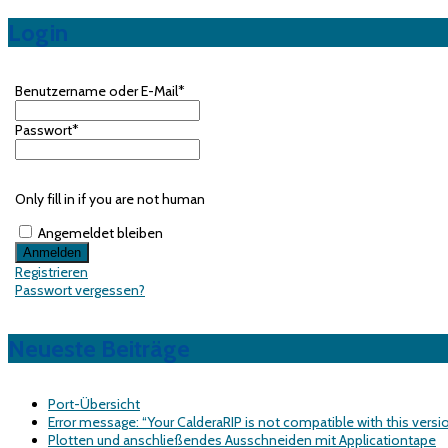
Login
Benutzername oder E-Mail
*
Passwort
*
Only fill in if you are not human
Angemeldet bleiben
Registrieren
Passwort vergessen?
Neueste Beiträge
Port-Übersicht
Error message: “Your CalderaRIP is not compatible with this versi
Plotten und anschließendes Ausschneiden mit Applicationtape