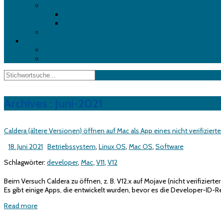
Summa Software
GoProduce
GoSign
Roland VersaWorks
Download
Teamviewer
Complott Rakete – Sample File
Archives : Juni-2021
Caldera (ältere Versionen) öffnen auf Mac als App eines nicht verifiziert
18. Juni 2021
Betriebssystem
,
Linux OS
,
Mac OS
,
Software
Schlagwörter:
developer
,
Mac
,
V11
,
V12
Beim Versuch Caldera zu öffnen, z. B. V12.x auf Mojave (nicht verifizierte
Es gibt einige Apps, die entwickelt wurden, bevor es die Developer-ID-Reg
Read more