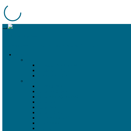
LFP-Knowledgebase
Alles wissenswerte über HP, Epson, Roland, Summa uvm.
Drucker
Epson
SureColor 40/60/80600
SureColor F-Serie
SureColor P-Serie
HP
FB 5X0 & 7X0
Latex 3XX & 5X0
Latex 700(W)/800(W)
Latex 1500
Latex 3X00
Latex R-Serie
Stitch 300 & 500
Stitch 1000
Z-Serie