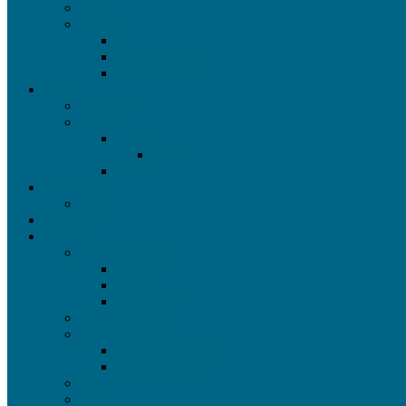
Jetrix
Roland
LEF
SG/SG2-Serie
VG/VG2-Serie
Cutter
Roland GR
Summa
F-Serie
Materialien
S-Class
Laminator
Kala
Bubblefree
Software
Betriebssystem
Linux OS
Mac OS
Windows OS
Caldera
Epson Software
Epson Dashboard
Epson EdgePrint
Onyx
SAI