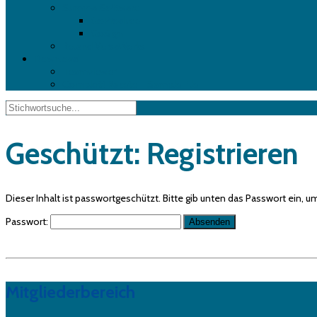
Summa Software
GoProduce
GoSign
Roland VersaWorks
Download
Teamviewer
Complott Rakete – Sample File
Geschützt: Registrieren
Dieser Inhalt ist passwortgeschützt. Bitte gib unten das Passwort ein, 
Passwort:
Mitgliederbereich