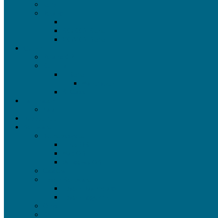
Jetrix
Roland
LEF
SG/SG2-Serie
VG/VG2-Serie
Cutter
Roland GR
Summa
F-Serie
Materialien
S-Class
Laminator
Kala
Bubblefree
Software
Betriebssystem
Linux OS
Mac OS
Windows OS
Caldera
Epson Software
Epson Dashboard
Epson EdgePrint
Onyx
SAI