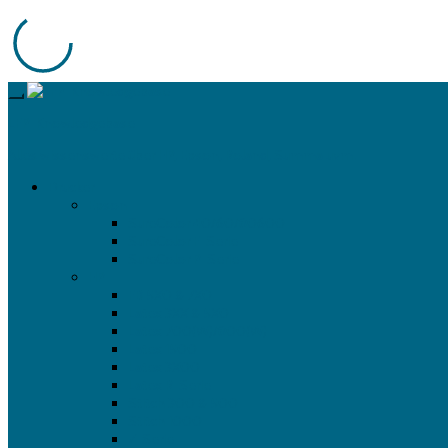
LFP-Knowledgebase
Alles wissenswerte über HP, Epson, Roland, Summa uvm.
Drucker
Epson
SureColor 40/60/80600
SureColor F-Serie
SureColor P-Serie
HP
FB 5X0 & 7X0
Latex 3XX & 5X0
Latex 700(W)/800(W)
Latex 1500
Latex 3X00
Latex R-Serie
Stitch 300 & 500
Stitch 1000
Z-Serie