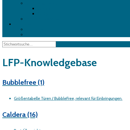
Summa Software
GoProduce
GoSign
Roland VersaWorks
Download
Teamviewer
Complott Rakete – Sample File
LFP-Knowledgebase
Bubblefree
(1)
Größentabelle Türen / BubbleFree, relevant für Einbringungen.
Caldera
(16)