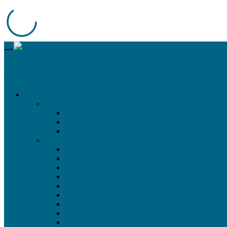
LFP-Knowledgebase
Alles wissenswerte über HP, Epson, Roland, Summa uvm.
Drucker
Epson
SureColor 40/60/80600
SureColor F-Serie
SureColor P-Serie
HP
FB 5X0 & 7X0
Latex 3XX & 5X0
Latex 700(W)/800(W)
Latex 1500
Latex 3X00
Latex R-Serie
Stitch 300 & 500
Stitch 1000
Z-Serie