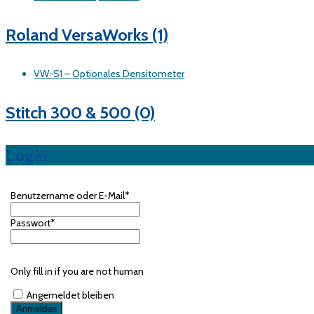
Roland VersaWorks
(1)
VW-S1 – Optionales Densitometer
Stitch 300 & 500
(0)
Login
Benutzername oder E-Mail
*
Passwort
*
Only fill in if you are not human
Angemeldet bleiben