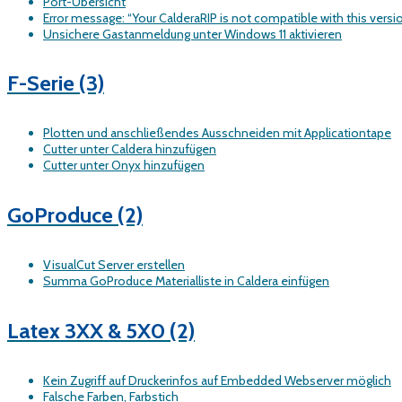
Port-Übersicht
Error message: “Your CalderaRIP is not compatible with this versi
Unsichere Gastanmeldung unter Windows 11 aktivieren
F-Serie
(3)
Plotten und anschließendes Ausschneiden mit Applicationtape
Cutter unter Caldera hinzufügen
Cutter unter Onyx hinzufügen
GoProduce
(2)
VisualCut Server erstellen
Summa GoProduce Materialliste in Caldera einfügen
Latex 3XX & 5X0
(2)
Kein Zugriff auf Druckerinfos auf Embedded Webserver möglich
Falsche Farben, Farbstich