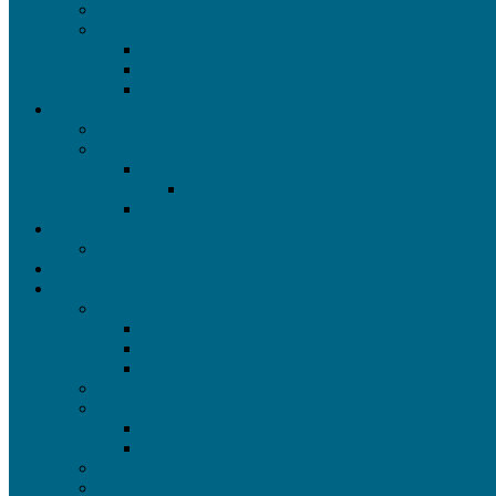
Jetrix
Roland
LEF
SG/SG2-Serie
VG/VG2-Serie
Cutter
Roland GR
Summa
F-Serie
Materialien
S-Class
Laminator
Kala
Bubblefree
Software
Betriebssystem
Linux OS
Mac OS
Windows OS
Caldera
Epson Software
Epson Dashboard
Epson EdgePrint
Onyx
SAI