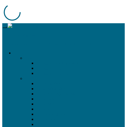
LFP-Knowledgebase
Alles wissenswerte über HP, Epson, Roland, Summa uvm.
Drucker
Epson
SureColor 40/60/80600
SureColor F-Serie
SureColor P-Serie
HP
FB 5X0 & 7X0
Latex 3XX & 5X0
Latex 700(W)/800(W)
Latex 1500
Latex 3X00
Latex R-Serie
Stitch 300 & 500
Stitch 1000
Z-Serie