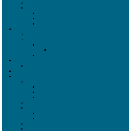
Jetrix
Roland
LEF
SG/SG2-Serie
VG/VG2-Serie
Cutter
Roland GR
Summa
F-Serie
Materialien
S-Class
Laminator
Kala
Bubblefree
Software
Betriebssystem
Linux OS
Mac OS
Windows OS
Caldera
Epson Software
Epson Dashboard
Epson EdgePrint
Onyx
SAI