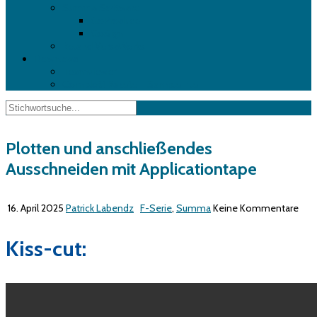
Summa Software
GoProduce
GoSign
Roland VersaWorks
Download
Teamviewer
Complott Rakete – Sample File
Plotten und anschließendes
Ausschneiden mit Applicationtape
16. April 2025
Patrick Labendz
F-Serie
,
Summa
Keine Kommentare
Kiss-cut: