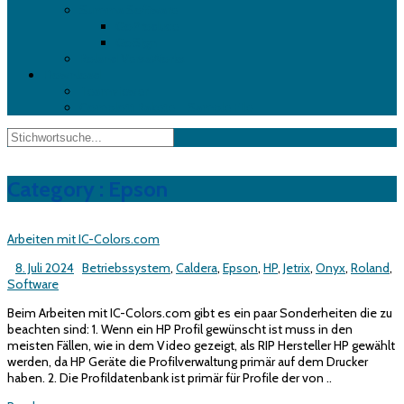
Summa Software
GoProduce
GoSign
Roland VersaWorks
Download
Teamviewer
Complott Rakete – Sample File
Category :
Epson
Arbeiten mit IC-Colors.com
8. Juli 2024
Betriebssystem
,
Caldera
,
Epson
,
HP
,
Jetrix
,
Onyx
,
Roland
,
Software
Beim Arbeiten mit IC-Colors.com gibt es ein paar Sonderheiten die zu
beachten sind: 1. Wenn ein HP Profil gewünscht ist muss in den
meisten Fällen, wie in dem Video gezeigt, als RIP Hersteller HP gewählt
werden, da HP Geräte die Profilverwaltung primär auf dem Drucker
haben. 2. Die Profildatenbank ist primär für Profile der von ..