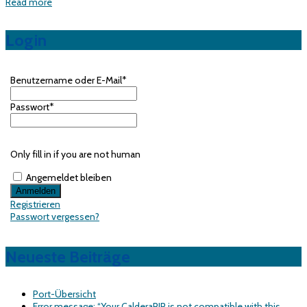
Read more
Login
Benutzername oder E-Mail
*
Passwort
*
Only fill in if you are not human
Angemeldet bleiben
Registrieren
Passwort vergessen?
Neueste Beiträge
Port-Übersicht
Error message: “Your CalderaRIP is not compatible with this