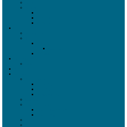
Jetrix
Roland
LEF
SG/SG2-Serie
VG/VG2-Serie
Cutter
Roland GR
Summa
F-Serie
Materialien
S-Class
Laminator
Kala
Bubblefree
Software
Betriebssystem
Linux OS
Mac OS
Windows OS
Caldera
Epson Software
Epson Dashboard
Epson EdgePrint
Onyx
SAI