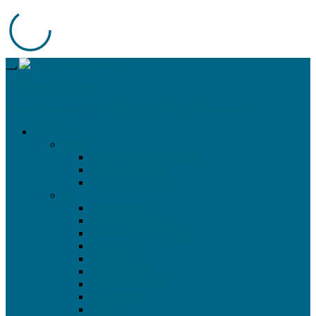
LFP-Knowledgebase
Alles wissenswerte über HP, Epson, Roland, Summa uvm.
Drucker
Epson
SureColor 40/60/80600
SureColor F-Serie
SureColor P-Serie
HP
FB 5X0 & 7X0
Latex 3XX & 5X0
Latex 700(W)/800(W)
Latex 1500
Latex 3X00
Latex R-Serie
Stitch 300 & 500
Stitch 1000
Z-Serie